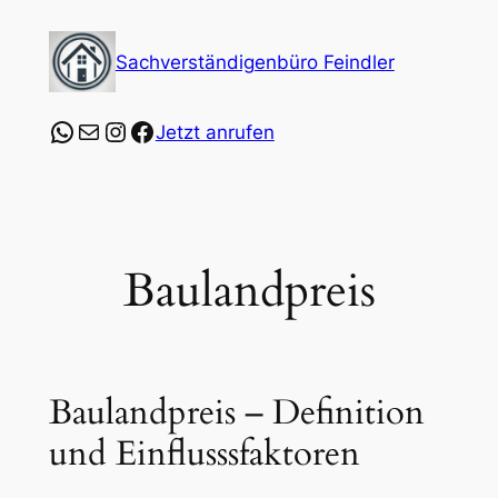
Zum
Inhalt
Sachverständigenbüro Feindler
springen
https://wa.me/4915253547864?text=Ich%20
E-Mail
Instagram
Facebook
Jetzt anrufen
Baulandpreis
Baulandpreis – Definition
und Einflusssfaktoren