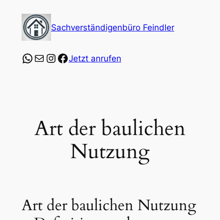
Zum
Inhalt
Sachverständigenbüro Feindler
springen
https://wa.me/4915253547864?text=Ich%20
E-Mail
Instagram
Facebook
Jetzt anrufen
Art der baulichen
Nutzung
Art der baulichen Nutzung