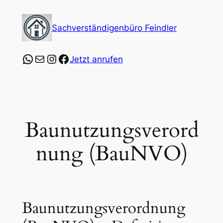
Zum
Inhalt
Sachverständigenbüro Feindler
springen
https://wa.me/4915253547864?text=Ich%20
E-Mail
Instagram
Facebook
Jetzt anrufen
Baunutzungsverord
nung (BauNVO)
Baunutzungsverordnung