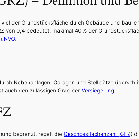
(GRZ) – Definition und B
e viel der Grundstücksfläche durch Gebäude und bauli
RZ von 0,4 bedeutet: maximal 40 % der Grundstücksfläc
auNVO
.
urch Nebenanlagen, Garagen und Stellplätze überschrit
sst auch den zulässigen Grad der
Versiegelung
.
FZ
ung begrenzt, regelt die
Geschossflächenzahl (GFZ)
di