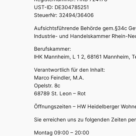
UST-ID: DE304785251
SteuerNr: 32494/36406
Aufsichtsführende Behörde gem.§34c G
Industrie- und Handelskammer Rhein-Neck
Berufskammer:
IHK Mannheim, L 1 2, 68161 Mannheim, T
Verantwortlich für den Inhalt:
Marco Feindler, M.A.
Opelstr. 8c
68789 St. Leon – Rot
Öffnungszeiten – HW Heidelberger Wohn
Sie erreichen uns zu folgenden Zeiten p
Montag 09:00 – 20:00