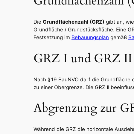
Grundflächenzahl 
Die
Grundflächenzahl (GRZ)
gibt an, wi
Grundfläche / Grundstücksfläche. Eine G
Festsetzung im
Bebauungsplan
gemäß
B
GRZ I und GRZ II
Nach § 19 BauNVO darf die Grundfläche d
zu einer Obergrenze. Die GRZ II beeinflu
Abgrenzung zur G
Während die GRZ die horizontale Ausdehn