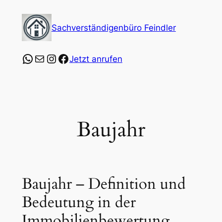
Zum
Inhalt
Sachverständigenbüro Feindler
springen
https://wa.me/4915253547864?text=Ich%20
E-Mail
Instagram
Facebook
Jetzt anrufen
Baujahr
Baujahr – Definition und
Bedeutung in der
Immobilienbewertung