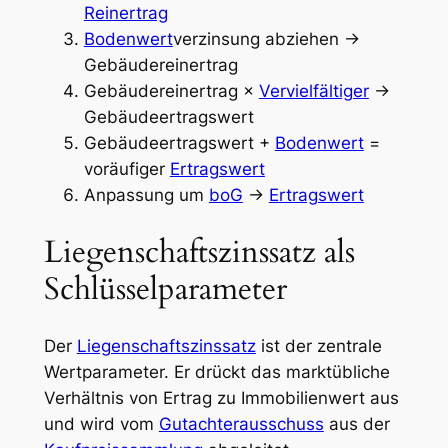
Reinertrag
Bodenwert
verzinsung abziehen →
Gebäudereinertrag
Gebäudereinertrag ×
Vervielfältiger
→
Gebäudeertragswert
Gebäudeertragswert +
Bodenwert
=
voräufiger
Ertragswert
Anpassung um
boG
→
Ertragswert
Liegenschaftszinssatz als
Schlüsselparameter
Der
Liegenschaftszinssatz
ist der zentrale
Wertparameter. Er drückt das marktübliche
Verhältnis von Ertrag zu Immobilienwert aus
und wird vom
Gutachterausschuss
aus der