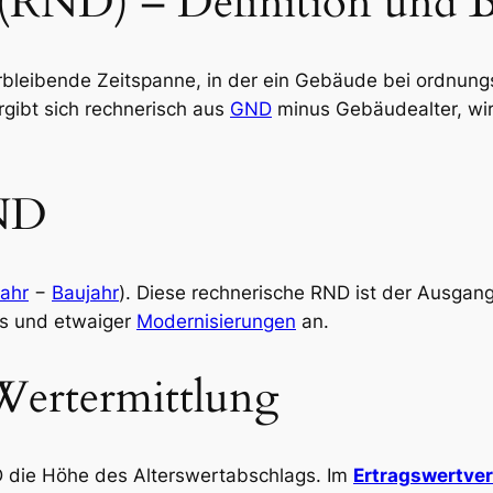
 (RND) – Definition und 
erbleibende Zeitspanne, in der ein Gebäude bei ordnu
rgibt sich rechnerisch aus
GND
minus Gebäudealter, wir
RND
ahr
−
Baujahr
). Diese rechnerische RND ist der Ausgan
ds und etwaiger
Modernisierungen
an.
Wertermittlung
 die Höhe des Alterswertabschlags. Im
Ertragswertve