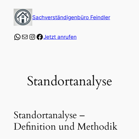
Zum
Inhalt
Sachverständigenbüro Feindler
springen
https://wa.me/4915253547864?text=Ich%20
E-Mail
Instagram
Facebook
Jetzt anrufen
Standortanalyse
Standortanalyse –
Definition und Methodik