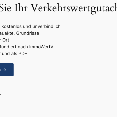
 Sie Ihr Verkehrswertgutac
 kostenlos und unverbindlich
uakte, Grundrisse
r Ort
fundiert nach ImmoWertV
r und als PDF
n →
n