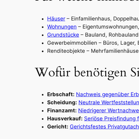
Häuser
– Einfamilienhaus, Doppelha
Wohnungen
– Eigentumswohnungen, 
Grundstücke
– Bauland, Rohbauland,
Gewerbeimmobilien – Büros, Lager, 
Renditeobjekte – Mehrfamilienhäuse
Wofür benötigen Si
Erbschaft:
Nachweis gegenüber Erb
Scheidung:
Neutrale Wertfeststellu
Finanzamt:
Niedrigerer Wertnachw
Hausverkauf:
Seriöse Preisfindung 
Gericht:
Gerichtsfestes Privatgutac