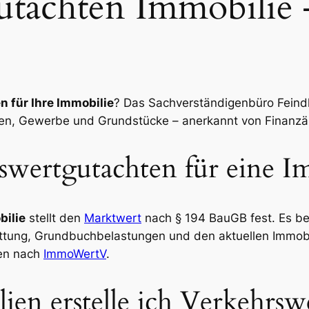
tachten Immobilie –
 für Ihre Immobilie
? Das Sachverständigenbüro Feindle
n, Gewerbe und Grundstücke – anerkannt von Finanzämt
swertgutachten für eine I
bilie
stellt den
Marktwert
nach § 194 BauGB fest. Es be
ttung, Grundbuchbelastungen und den aktuellen Immobil
ten nach
ImmoWertV
.
ien erstelle ich Verkehrsw