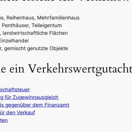
us, Reihenhaus, Mehrfamilienhaus
Penthäuser, Teileigentum
 landwirtschaftliche Flächen
Einzelhandel
r, gemischt genutzte Objekte
e ein Verkehrswertgutach
schaftsteuer
ng für Zugewinnausgleich
eis gegenüber dem Finanzamt
für den Verkauf
hten