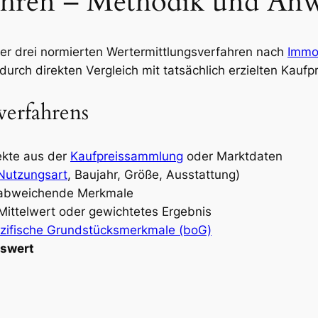
fahren – Methodik und A
der drei normierten Wertermittlungsverfahren nach
Immo
durch direkten Vergleich mit tatsächlich erzielten Kaufp
verfahrens
ekte aus der
Kaufpreissammlung
oder Marktdaten
Nutzungsart
, Baujahr, Größe, Ausstattung)
 abweichende Merkmale
Mittelwert oder gewichtetes Ergebnis
zifische Grundstücksmerkmale (boG)
rswert