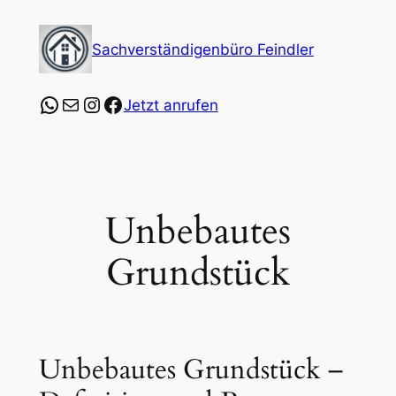
Zum
Inhalt
Sachverständigenbüro Feindler
springen
https://wa.me/4915253547864?text=Ich%20
E-Mail
Instagram
Facebook
Jetzt anrufen
Unbebautes
Grundstück
Unbebautes Grundstück –