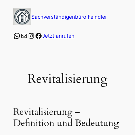
Zum
Inhalt
Sachverständigenbüro Feindler
springen
https://wa.me/4915253547864?text=Ich%20
E-Mail
Instagram
Facebook
Jetzt anrufen
Revitalisierung
Revitalisierung –
Definition und Bedeutung