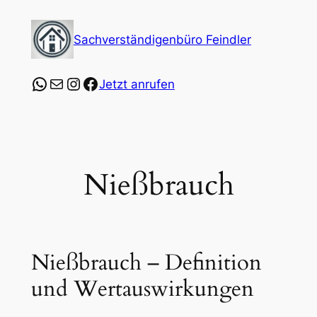
Zum
Inhalt
Sachverständigenbüro Feindler
springen
https://wa.me/4915253547864?text=Ich%20
E-Mail
Instagram
Facebook
Jetzt anrufen
Nießbrauch
Nießbrauch – Definition
und Wertauswirkungen