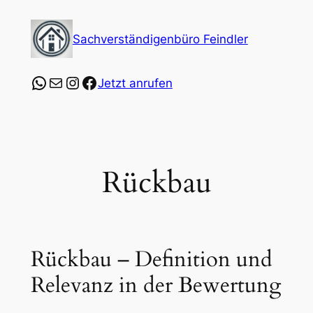
Zum
Inhalt
Sachverständigenbüro Feindler
springen
https://wa.me/4915253547864?text=Ich%20
E-Mail
Instagram
Facebook
Jetzt anrufen
Rückbau
Rückbau – Definition und
Relevanz in der Bewertung