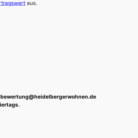
rtragswert
aus.
 an bewertung@heidelbergerwohnen.de
iertags.