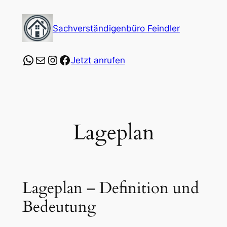
Zum
Inhalt
Sachverständigenbüro Feindler
springen
https://wa.me/4915253547864?text=Ich%20
E-Mail
Instagram
Facebook
Jetzt anrufen
Lageplan
Lageplan – Definition und
Bedeutung