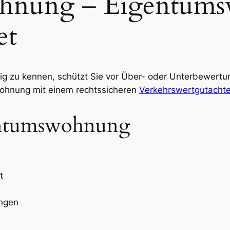
hnung – Eigentum
et
ig zu kennen, schützt Sie vor Über- oder Unterbewertu
wohnung mit einem rechtssicheren
Verkehrswertgutacht
entumswohnung
t
ungen