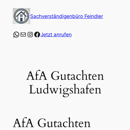
Zum
Inhalt
Sachverständigenbüro Feindler
springen
https://wa.me/4915253547864?text=Ich%20
E-Mail
Instagram
Facebook
Jetzt anrufen
AfA Gutachten
Ludwigshafen
AfA Gutachten