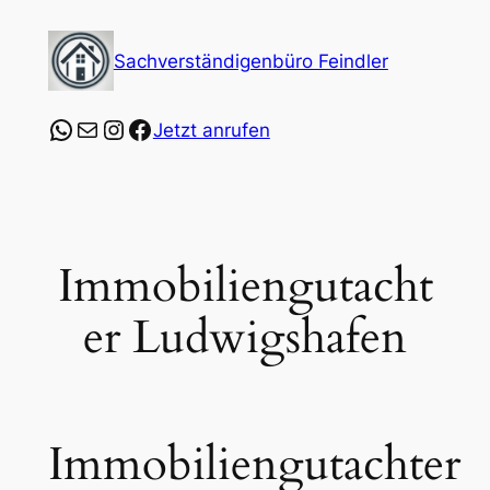
Zum
Inhalt
Sachverständigenbüro Feindler
springen
https://wa.me/4915253547864?text=Ich%20
E-Mail
Instagram
Facebook
Jetzt anrufen
Immobiliengutacht
er Ludwigshafen
Immobiliengutachter