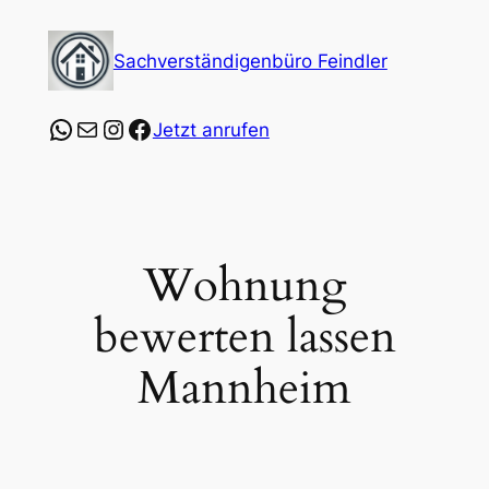
Zum
Inhalt
Sachverständigenbüro Feindler
springen
https://wa.me/4915253547864?text=Ich%20
E-Mail
Instagram
Facebook
Jetzt anrufen
Wohnung
bewerten lassen
Mannheim